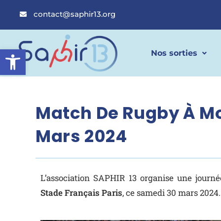
contact@saphir13.org
Ouvrir la barre d’outils
Nos sorties
Match De Rugby À Mo
Mars 2024
L’association SAPHIR 13 organise une journ
Stade Français Paris
, ce samedi 30 mars 2024.