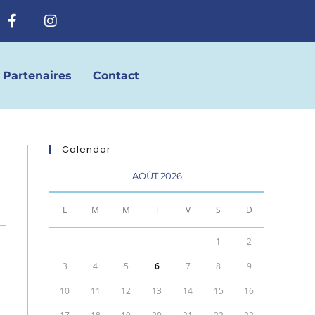
Partenaires
Contact
Calendar
AOÛT 2026
L
M
M
J
V
S
D
1
2
3
4
5
6
7
8
9
10
11
12
13
14
15
16