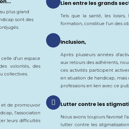
on...
Lien entre les grands sec
 au plus grand
Tels que la santé, les loisirs, l
ndicap sont des
formation, constitue l'un des ob
préjugés.
Inclusion,
Après plusieurs années d'activi
 celle d'un espace
aux retours des adhérents, no
des volontés, des
ces activités participent activ
 collectives.
en situation de handicap, mais 
professions en lien avec ce publ
Lutter contre les stigmat
 et de promouvoir
icap, l'association
Nous avons toujours favorisé l'ac
r leurs difficultés
lutter contre les sitgmatisatio