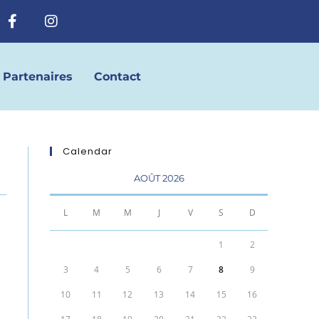
Partenaires
Contact
Calendar
AOÛT 2026
L
M
M
J
V
S
D
1
2
3
4
5
6
7
8
9
10
11
12
13
14
15
16