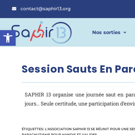
contact@saphir13.org
Ouvrir la barre d’outils
Nos sorties
Session Sauts En Pa
SAPHIR 13 organise une journée saut en para
jours… Seule certitude, une participation d’en
ÉTIQUETTES
:
L'ASSOCIATION SAPHIR 13 SE RÉUNIT POUR UNE S
PARACHUTISME POUR HANDIS ET VALIDES