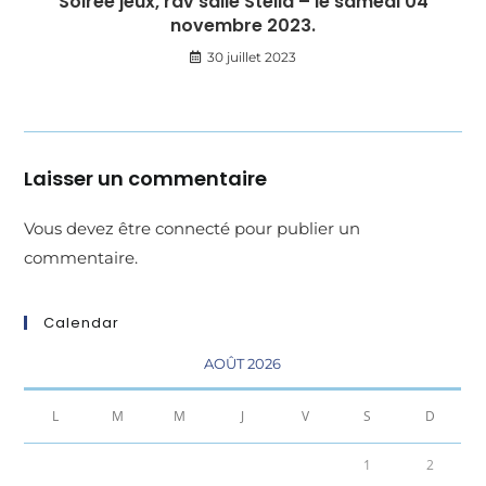
Soirée jeux, rdv salle Stella – le samedi 04
novembre 2023.
30 juillet 2023
Laisser un commentaire
Vous devez être
connecté
pour publier un
commentaire.
Calendar
AOÛT 2026
L
M
M
J
V
S
D
1
2