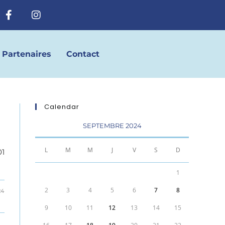
Partenaires
Contact
Calendar
SEPTEMBRE 2024
L
M
M
J
V
S
D
01
1
2
3
4
5
6
7
8
24
9
10
11
12
13
14
15