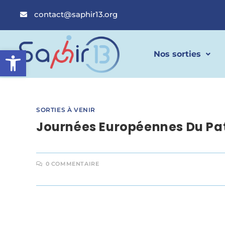
contact@saphir13.org
Ouvrir la barre d’outils
Nos sorties
SORTIES À VENIR
Journées Européennes Du Pat
0 COMMENTAIRE