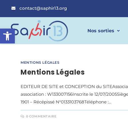
contact@saphir13.org
Ouvrir la barre d’outils
Nos sorties
MENTIONS LÉGALES
Mentions Légales
EDITEUR DE SITE et CONCEPTION du SITEAssociati
association : W133007156Inscrite le 12/07/2005Siège
1901 – Récépissé N°0133103768Téléphone :…
0 COMMENTAIRE