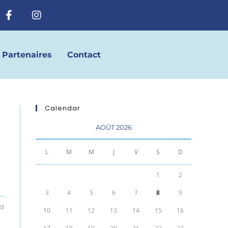
Partenaires
Contact
Calendar
AOÛT 2026
L
M
M
J
V
S
D
1
2
3
4
5
6
7
8
9
23
10
11
12
13
14
15
16