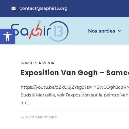
contact@saphir13.org
Ouvrir la barre d’outils
Nos sorties
SORTIES À VENIR
Exposition Van Gogh – Samed
https://youtu.be/dZkQSjZYsgc?si=lYBwCOgh3c8RNU4
Suds à Marseille, voir l’exposition sur le peintre 
au…
0 COMMENTAIRE