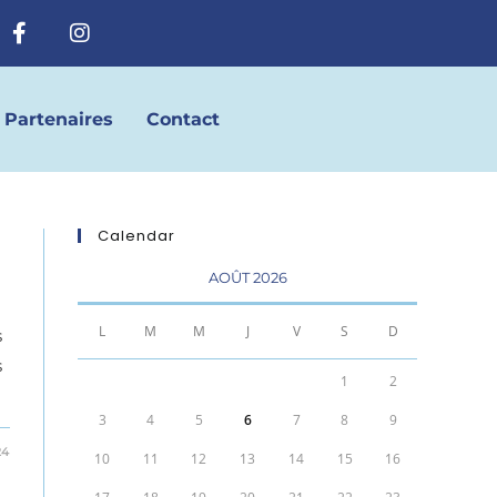
Partenaires
Contact
Calendar
AOÛT 2026
L
M
M
J
V
S
D
s
s
1
2
3
4
5
6
7
8
9
24
10
11
12
13
14
15
16